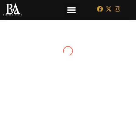
QUEM SOMOS