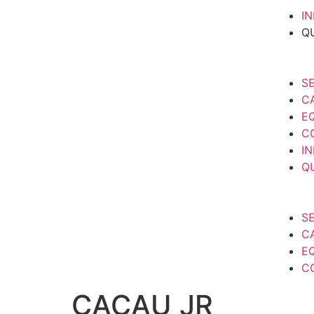
IN
Q
S
C
E
C
IN
Q
S
C
E
C
CACAU JR