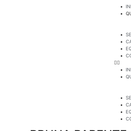
IN
Q
S
C
E
C
IN
Q
S
C
E
C